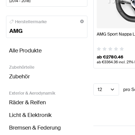
(
2014 - 2018
)
AMG A-Klasse Lenkräder
AMG A-Klasse W177 Model
Herstellermarke
AMG
AMG Sport Nappa L
BRABUS CLS-Klasse X218 Modellpflege Lenkräder
Alle Produkte
ab
€
2780.46
ab
€
3364.36
incl. 21%
Zubehörteile
Zubehör
12
pro S
Exterior & Aerodynamik
Räder & Reifen
Licht & Elektronik
Bremsen & Federung