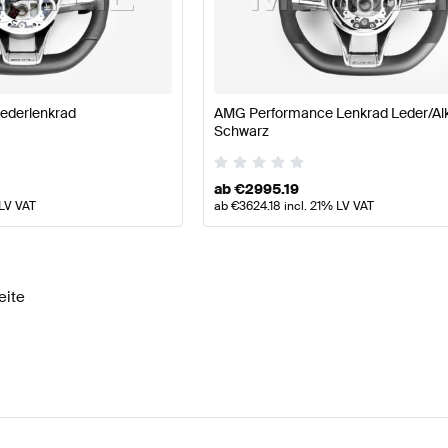
lpflege Lenkräder
AMG A-Klasse W177 Lenkräder
AMG A
ederlenkrad
AMG Performance Lenkrad Leder/Al
Schwarz
AMG CLS-Klasse X218 Modellpflege Lenkräder
Mercede
ab
€
2995.19
 LV VAT
ab
€
3624.18
incl. 21% LV VAT
eite