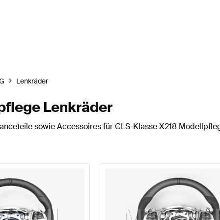
G
Lenkräder
flege Lenkräder
nceteile sowie Accessoires für CLS-Klasse X218 Modellpfleg