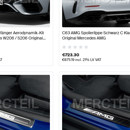
Klasse W177 Modellpflege Tuning- und Performancete
G C-Klasse Tuning- und Performanceteile
Mercedes-Be
fänger Aerodynamik-Kit
C63 AMG Spoilerlippe Schwarz C Kl
aps W206 / S206 Original
Original Mercedes AMG
€
723.30
AT
€
875.19
incl. 21% LV VAT