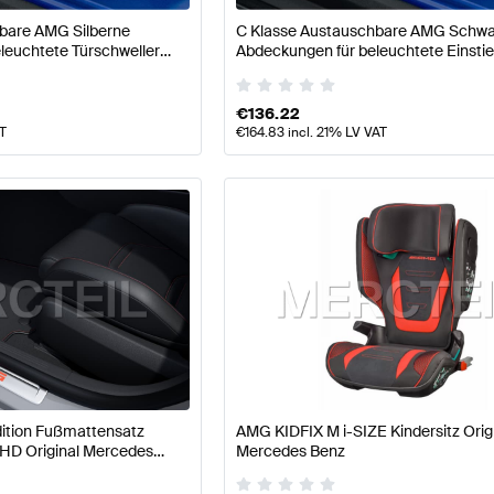
bare AMG Silberne
C Klasse Austauschbare AMG Schw
leuchtete Türschweller
Abdeckungen für beleuchtete Einstie
al Mercedes AMG
W206/S206 Original Mercedes AMG
€
136.22
AT
€
164.83
incl. 21% LV VAT
ition Fußmattensatz
AMG KIDFIX M i-SIZE Kindersitz Orig
D Original Mercedes
Mercedes Benz