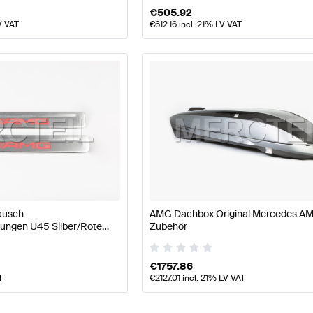
€
505.92
V VAT
€
612.16
incl. 21% LV VAT
ausch
AMG Dachbox Original Mercedes A
ungen U45 Silber/Rote
Zubehör
 Original Mercedes AMG
€
1757.86
T
€
2127.01
incl. 21% LV VAT