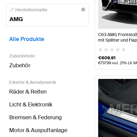
AMG A-Klasse Tuning- und Performanceteile
AMG A-
Herstellermarke
AMG
BRABUS C-Klasse Tuning- und Performanceteile
AM
C63 AMG Frontstoß
Alle Produkte
mit Splitter und Fl
Mercedes-AMG
Zubehörteile
€
609.91
€
737.99
incl. 21% LV V
Zubehör
Exterior & Aerodynamik
Räder & Reifen
Licht & Elektronik
Bremsen & Federung
Motor & Auspuffanlage