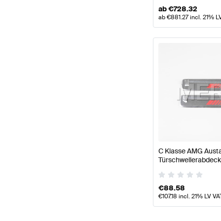
ab
€
728.32
ab
€
881.27
incl. 21% L
C Klasse AMG Aust
Türschwellerabdeck
Schrift W206/S206
€
88.58
€
107.18
incl. 21% LV VA