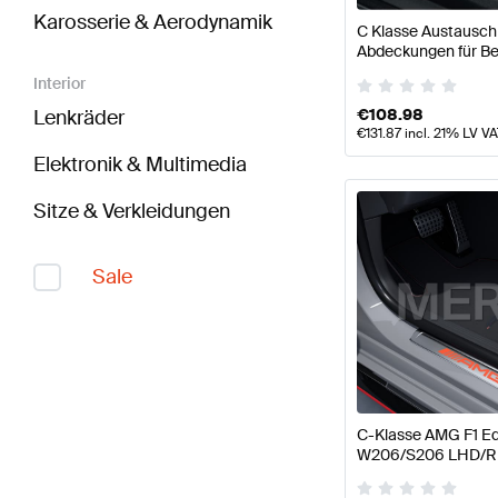
Karosserie & Aerodynamik
C Klasse Austausch
Abdeckungen für Be
W206/S206 Origin
Interior
€
108.98
Lenkräder
€
131.87
incl. 21% LV V
Elektronik & Multimedia
Sitze & Verkleidungen
Sale
C-Klasse AMG F1 Ed
W206/S206 LHD/RH
AMG