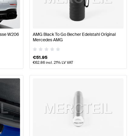
ile
AMG A-Klasse W177 Tuning- und Performanceteile
AM
nz C-Klasse Tuning- und Performanceteile
asse W206
AMG Black To Go Becher Edelstahl Original
Mercedes AMG
€
51.95
€
62.86
incl. 21% LV VAT