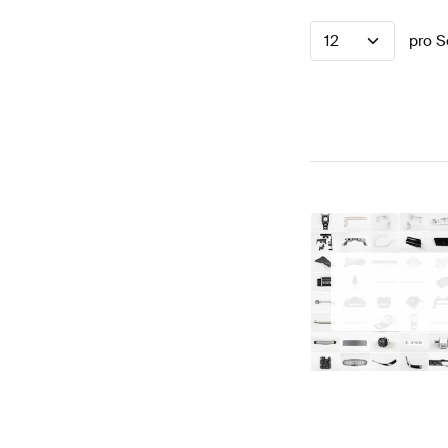
12
pro S