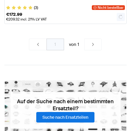
(3)
Nicht bestellbar
€
172.99
€
209.32
incl. 21% LV VAT
von
1
Auf der Suche nach einem bestimmten
Ersatzteil?
Suche nach Ersatzteilen