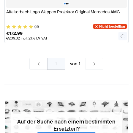
•
•
•
Affalterbach Logo Wappen Projektor Original Mercedes AMG
(3)
Nicht bestellbar
€
172.99
€
209.32
incl. 21% LV VAT
von
1
Auf der Suche nach einem bestimmten
Ersatzteil?