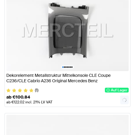
•
•
•
•
•
•
•
Dekorelement Metallstruktur Mittelkonsole CLE Coupe
C236/CLE Cabrio A236 Original Mercedes Benz
(1)
Auf Lager
ab
€
100.84
ab
€
122.02
incl. 21% LV VAT