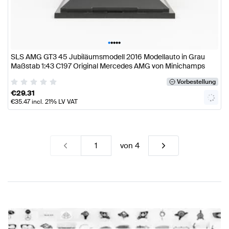
•
•
•
•
•
SLS AMG GT3 45 Jubiläumsmodell 2016 Modellauto in Grau
Maßstab 1:43 C197 Original Mercedes AMG von Minichamps
Vorbestellung
€
29.31
€
35.47
incl. 21% LV VAT
von
4