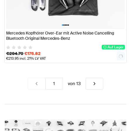
•
•
•
•
•
Mercedes Kopfhörer Over-Ear mit Active Noise Cancelling
Bluetooth Original Mercedes-Benz
Auf Lager
€
294.70
€
176.82
€
213.95
incl. 21% LV VAT
von
13