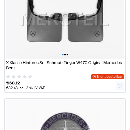
•
•
•
•
X Klasse Hinteres Set Schmutzfänger W470 Original Mercedes
Benz
Nicht bestellbar
€
68.12
€
82.43
incl. 21% LV VAT