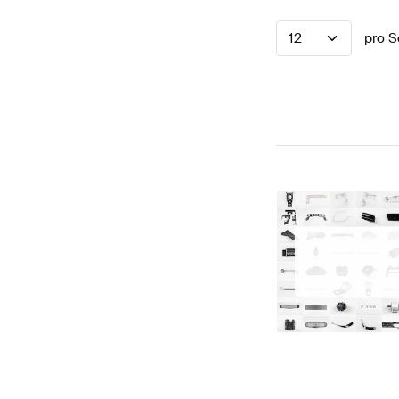
12
pro S