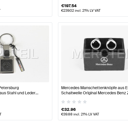
€
197.54
T
€
239.02
incl. 21% LV VAT
Petersburg
Mercedes Manschettenknöpfe aus Ed
aus Stahl und Leder
Schaltwelle Original Mercedes Benz
Benz
€
32.96
T
€
39.88
incl. 21% LV VAT