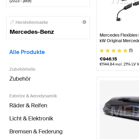
(
2023 - jetzt
)
Mercedes-Benz A-Klasse Tuning- und Performancet
Herstellermarke
Mercedes-Benz
Mercedes Flexibles
kW Original Merced
BRABUS GLE-Klasse X167 Modellpflege Tuning- un
(1)
Alle Produkte
€
946.15
€
1144.84
incl. 21% LV 
Zubehörteile
Zubehör
Exterior & Aerodynamik
Räder & Reifen
Licht & Elektronik
Bremsen & Federung