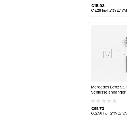
€
15.93
€
19.28
incl. 21% LV VA
Mercedes Benz St. 
Schlüsselanhänger 
Original Mercedes 
€
51.70
€
62.56
incl. 21% LV VA