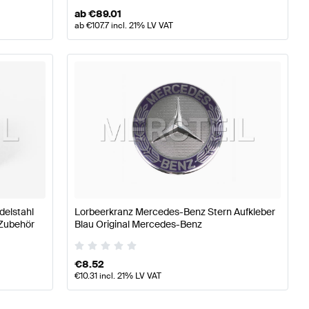
ab
€
89.01
ab
€
107.7
incl. 21% LV VAT
elstahl
Lorbeerkranz Mercedes-Benz Stern Aufkleber
 Zubehör
Blau Original Mercedes-Benz
€
8.52
€
10.31
incl. 21% LV VAT