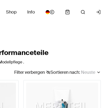
Shop
Info
rformanceteile
odellpflege .
Filter verbergen
Sortieren nach
:
Neuste