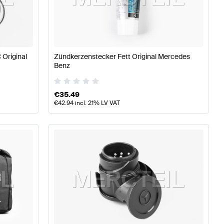
- und Performanceteile
Mercedes-Benz A-Klasse W177 
 Original
Zündkerzenstecker Fett Original Mercedes
Benz
Tuning- und Performanceteile
Mercedes-Benz GLE-Klas
€
35.49
€
42.94
incl. 21% LV VAT