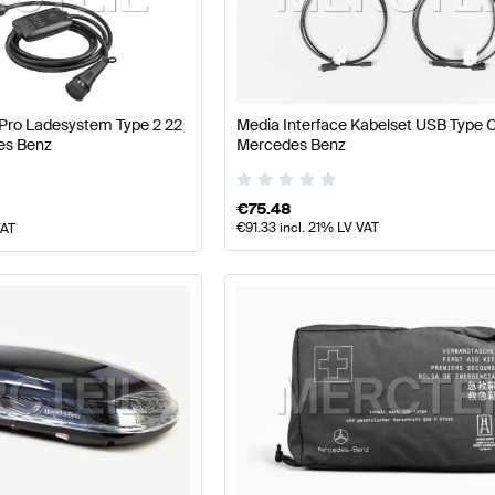
eile
Mercedes-Benz A-Klasse W177 Modellpflege Tuning
 Pro Ladesystem Type 2 22
Media Interface Kabelset USB Type C
es Benz
Mercedes Benz
d Performanceteile
AMG GLE-Klasse X167 Modellpflege 
€
75.48
€
91.33
incl. 21% LV VAT
VAT