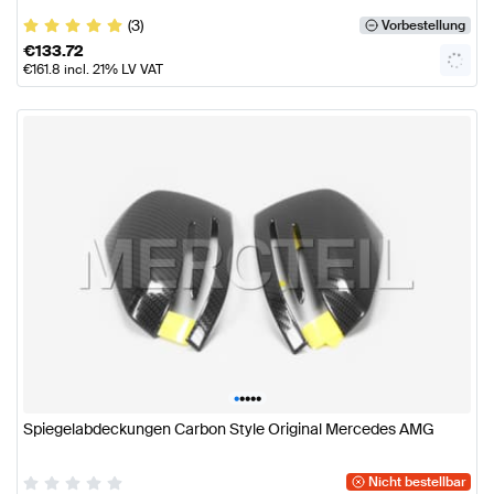
(3)
Vorbestellung
€
133.72
€
161.8
incl. 21% LV VAT
•
•
•
•
•
Spiegelabdeckungen Carbon Style Original Mercedes AMG
Nicht bestellbar