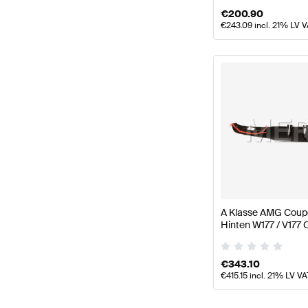
€
200.90
€
243.09
incl. 21% LV 
A Klasse AMG Coupe
Hinten W177 / V177
€
343.10
€
415.15
incl. 21% LV VA