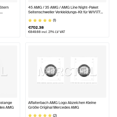
Stern
45 AMG / 35 AMG / AMG Line Night-Paket
l
Seitenschweller Verkleidungs-Kit für W/V177
C/X118 W247 Original Mercedes AMG
(1)
€
702.38
€
849.88
incl. 21% LV VAT
ßstange
Affalterbach AMG Logo Abzeichen Kleine
edes AMG
Größe Original Mercedes AMG
(2)