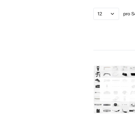
12
pro S