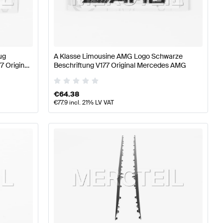
 A-Klasse W177 Karosserie & Aerodynamik
AMG A-Klas
ug
A Klasse Limousine AMG Logo Schwarze
 Original
Beschriftung V177 Original Mercedes AMG
rie & Aerodynamik
Mercedes-Benz A-Klasse V177 Model
€
64.38
€
77.9
incl. 21% LV VAT