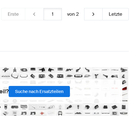
Erste
von
2
Letzte
eil?
Suche nach Ersatzteilen