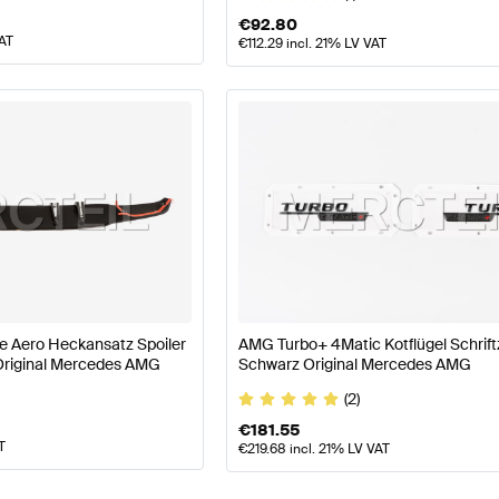
€
92.80
VAT
€
112.29
incl. 21% LV VAT
 Aero Heckansatz Spoiler
AMG Turbo+ 4Matic Kotflügel Schrif
 Original Mercedes AMG
Schwarz Original Mercedes AMG
(2)
€
181.55
T
€
219.68
incl. 21% LV VAT