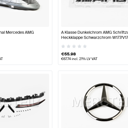
asse W177 Modellpflege Karosserie & Aerodynamik
AMG
nal Mercedes AMG
A Klasse Dunkelchrom AMG Schriftz
Heckklappe Schwarzchrom W177/V177
 Aerodynamik
AMG A-Klasse V177 Modellpflege Karosse
Mercedes AMG
€
55.98
AT
€
67.74
incl. 21% LV VAT