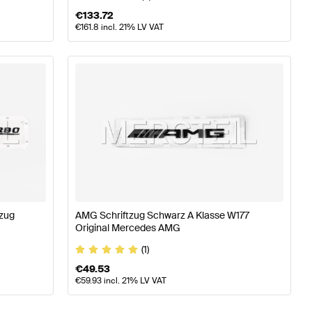
€
133.72
€
161.8
incl. 21% LV VAT
tzug
AMG Schriftzug Schwarz A Klasse W177
Original Mercedes AMG
(1)
€
49.53
€
59.93
incl. 21% LV VAT