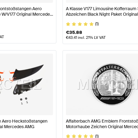
rontstoßstangen Aero
A Klasse V177 Limousine Kofferraum 
e W/V177 Original Mercedes
Abzeichen Black Night Paket Origina
Mercedes AMG
(1)
€
35.88
VAT
€
43.41
incl. 21% LV VAT
 Aero Heckstoßstangen
Affalterbach AMG Emblem Frontsto
inal Mercedes AMG
Motorhaube Zeichen Original Merc
(1)