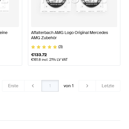
 A-Klasse W177 Karosserie & Aerodynamik
AMG A-Klas
ter Karosserie & Aerodynamik
eine
Affalterbach AMG Logo Original Mercedes
AMG Zubehör
(3)
€
133.72
€
161.8
incl. 21% LV VAT
Erste
von
1
Letzte