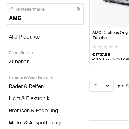
AMG A-Klasse Karosserie & Aerodynamik
AMG A-Kl
Herstellermarke
AMG
BRABUS Sprinter Karosserie & Aerodynamik
AMG Sp
AMG Dachbox Origi
Alle Produkte
Zubehör
Zubehörteile
€
1757.86
€
2127.01
incl. 21% LV V
Zubehör
Exterior & Aerodynamik
Räder & Reifen
12
pro S
Licht & Elektronik
Bremsen & Federung
Motor & Auspuffanlage