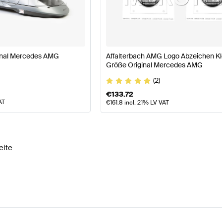
asse W177 Modellpflege Karosserie & Aerodynamik
AMG
rinter Karosserie & Aerodynamik
Mercedes-Benz Sprin
nal Mercedes AMG
Affalterbach AMG Logo Abzeichen Kl
Größe Original Mercedes AMG
(2)
€
133.72
AT
€
161.8
incl. 21% LV VAT
eite