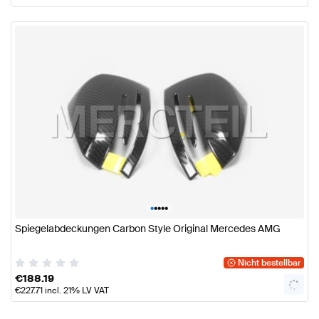
•
•
•
•
•
Spiegelabdeckungen Carbon Style Original Mercedes AMG
Nicht bestellbar
€
188.19
€
227.71
incl. 21% LV VAT