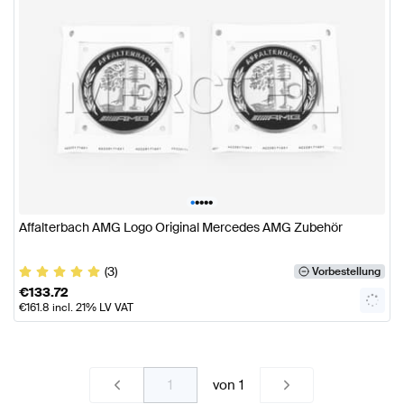
•
•
•
•
•
Affalterbach AMG Logo Original Mercedes AMG Zubehör
(3)
Vorbestellung
€
133.72
€
161.8
incl. 21% LV VAT
von
1