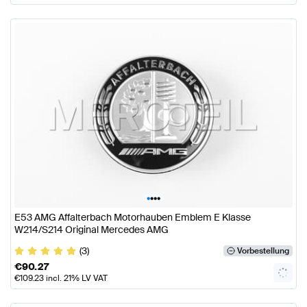
•
•
•
•
E53 AMG Affalterbach Motorhauben Emblem E Klasse
W214/S214 Original Mercedes AMG
(3)
Vorbestellung
€
90.27
€
109.23
incl. 21% LV VAT