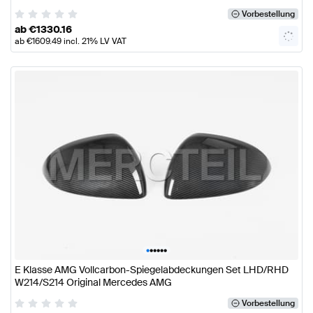
Vorbestellung
ab
€
1330.16
ab
€
1609.49
incl. 21% LV VAT
•
•
•
•
•
•
E Klasse AMG Vollcarbon-Spiegelabdeckungen Set LHD/RHD
W214/S214 Original Mercedes AMG
Vorbestellung