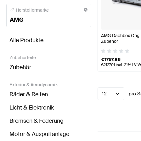
AMG A-Klasse Karosserie & Aerodynamik
AMG A-Kl
Herstellermarke
AMG
BRABUS SLR-Klasse Karosserie & Aerodynamik
AM
AMG Dachbox Origi
Alle Produkte
Zubehör
Zubehörteile
€
1757.86
€
2127.01
incl. 21% LV V
Zubehör
Exterior & Aerodynamik
Räder & Reifen
12
pro S
Licht & Elektronik
Bremsen & Federung
Motor & Auspuffanlage