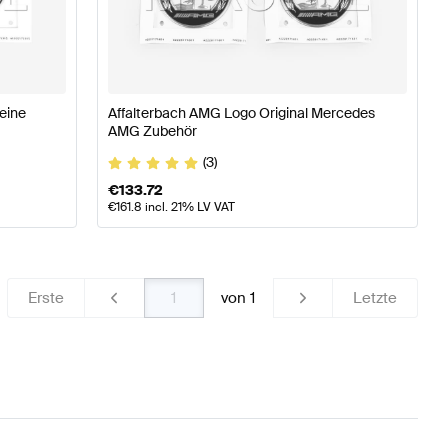
 A-Klasse W177 Karosserie & Aerodynamik
AMG A-Klas
z SLR-Klasse Karosserie & Aerodynamik
eine
Affalterbach AMG Logo Original Mercedes
AMG Zubehör
(3)
€
133.72
€
161.8
incl. 21% LV VAT
Erste
von
1
Letzte