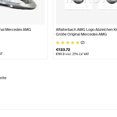
asse W177 Modellpflege Karosserie & Aerodynamik
AMG
G SLR-Klasse Karosserie & Aerodynamik
Mercedes-Ben
nal Mercedes AMG
Affalterbach AMG Logo Abzeichen Kl
Größe Original Mercedes AMG
(2)
€
133.72
AT
€
161.8
incl. 21% LV VAT
eite