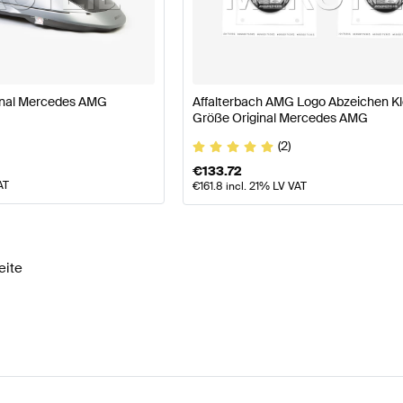
asse W177 Modellpflege Karosserie & Aerodynamik
AMG
nal Mercedes AMG
Affalterbach AMG Logo Abzeichen Kl
Größe Original Mercedes AMG
k
AMG G-Klasse N465 Karosserie & Aerodynamik
Merce
(2)
€
133.72
AT
€
161.8
incl. 21% LV VAT
eite