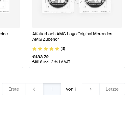
 A-Klasse W177 Karosserie & Aerodynamik
AMG A-Klas
eine
Affalterbach AMG Logo Original Mercedes
AMG Zubehör
des-Benz G-Klasse N465 Karosserie & Aerodynamik
(3)
€
133.72
€
161.8
incl. 21% LV VAT
Erste
von
1
Letzte