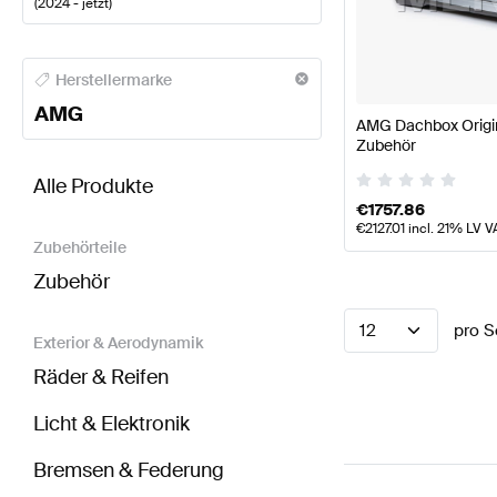
(
2024 - jetzt
)
AMG A-Klasse Karosserie & Aerodynamik
AMG A-Kl
Herstellermarke
AMG
AMG Dachbox Origi
Zubehör
BRABUS G-Klasse N465 Karosserie & Aerodynami
Alle Produkte
€
1757.86
€
2127.01
incl. 21% LV V
Zubehörteile
Zubehör
12
pro S
Exterior & Aerodynamik
Räder & Reifen
Licht & Elektronik
Bremsen & Federung