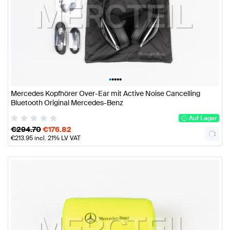
•
•
•
•
•
Mercedes Kopfhörer Over-Ear mit Active Noise Cancelling
Bluetooth Original Mercedes-Benz
Auf Lager
€
294.70
€
176.82
€
213.95
incl. 21% LV VAT