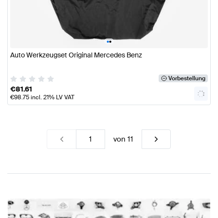
•
•
Auto Werkzeugset Original Mercedes Benz
Vorbestellung
€
81.61
€
98.75
incl. 21% LV VAT
von
11