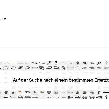
 A-Klasse W177 Modellpflege Lenkräder
Mercedes-Benz
eite
Lenkräder
Mercedes-Benz Sprinter 907 Lenkräder
Auf der Suche nach einem bestimmten Ersatzt