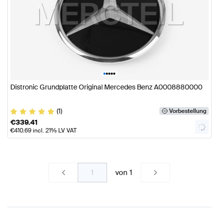
•
•
•
•
•
Distronic Grundplatte Original Mercedes Benz A0008880000
(1)
Vorbestellung
€
339.41
€
410.69
incl. 21% LV VAT
von
1