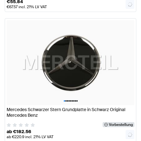
€
55.84
€
67.57
incl. 21% LV VAT
•
•
•
•
•
•
•
•
•
Mercedes Schwarzer Stern Grundplatte in Schwarz Original
Mercedes Benz
Vorbestellung
ab
€
182.56
ab
€
220.9
incl. 21% LV VAT