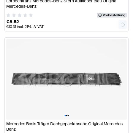
Lorbeerkranz Mercedes-Benz Stern Aufkleber Blau Original
Mercedes-Benz
Vorbestellung
€
8.52
€
10.31
incl. 21% LV VAT
•
•
•
Mercedes Basis Träger Dachgepäcktasche Original Mercedes
Benz