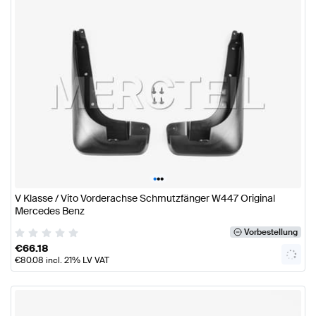
•
•
•
V Klasse / Vito Vorderachse Schmutzfänger W447 Original
Mercedes Benz
Vorbestellung
€
66.18
€
80.08
incl. 21% LV VAT