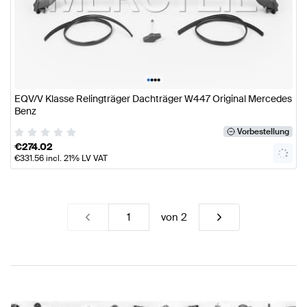
•
•
•
•
EQV/V Klasse Relingträger Dachträger W447 Original Mercedes
Benz
Vorbestellung
€
274.02
€
331.56
incl. 21% LV VAT
von
2