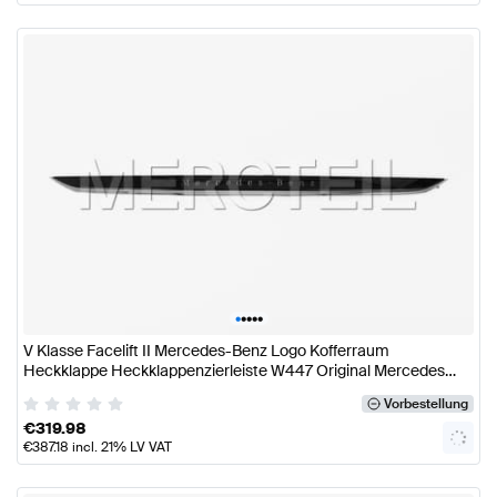
•
•
•
•
•
V Klasse Facelift II Mercedes-Benz Logo Kofferraum
Heckklappe Heckklappenzierleiste W447 Original Mercedes
Benz
Vorbestellung
€
319.98
€
387.18
incl. 21% LV VAT