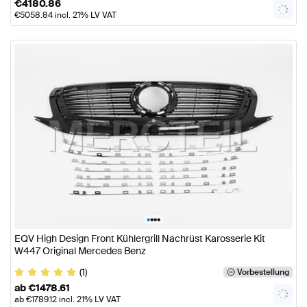
€
4180.86
€
5058.84
incl. 21% LV VAT
•
•
•
•
EQV High Design Front Kühlergrill Nachrüst Karosserie Kit
W447 Original Mercedes Benz
(1)
Vorbestellung
ab
€
1478.61
ab
€
1789.12
incl. 21% LV VAT