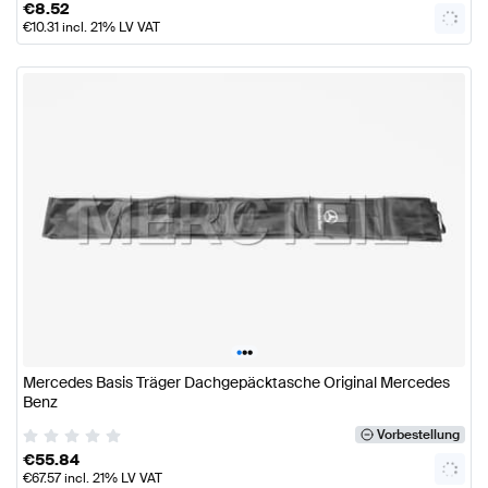
€
8.52
€
10.31
incl. 21% LV VAT
•
•
•
Mercedes Basis Träger Dachgepäcktasche Original Mercedes
Benz
Vorbestellung
€
55.84
€
67.57
incl. 21% LV VAT