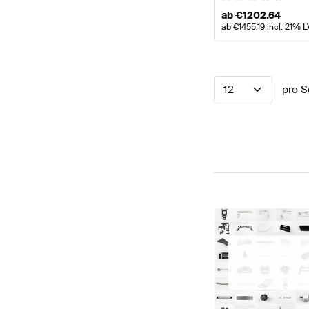
ab
€
1202.64
ab
€
1455.19
incl. 21% L
12
pro S