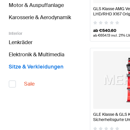
Motor & Auspuffanlage
GLS Klasse AMG Ve
LHD/RHD X167 Orig
Karosserie & Aerodynamik
ab
€
540.60
Interior
ab
€
654.13
incl. 21% L
Lenkräder
Elektronik & Multimedia
Sitze & Verkleidungen
Sale
GLE Klasse & GLS 
Sicherheitsgurte U
Original Mercedes