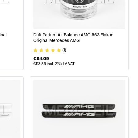
 W177 Sitze & Verkleidungen
AMG A-Klasse W176 Model
inal
Duft Parfum Air Balance AMG #63 Flakon
Original Mercedes AMG
 Verkleidungen
Mercedes-Benz GLS-Klasse X167 Modell
(1)
€
94.09
€
113.85
incl. 21% LV VAT