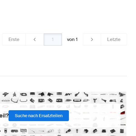
Erste
von
1
Letzte
eil?
Suche nach Ersatzteilen