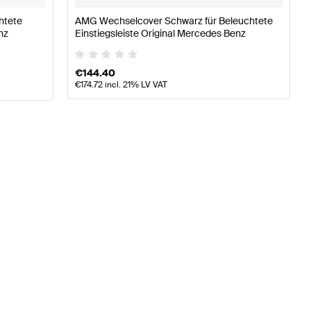
htete
AMG Wechselcover Schwarz für Beleuchtete
nz
Einstiegsleiste Original Mercedes Benz
€
144.40
€
174.72
incl. 21% LV VAT