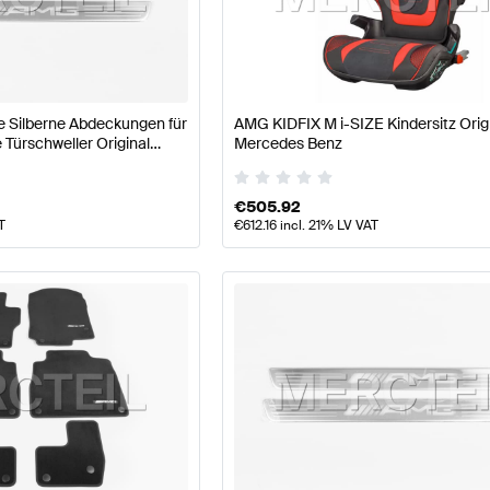
W177 Modellpflege Sitze & Verkleidungen
AMG A-Klasse
 Silberne Abdeckungen für
AMG KIDFIX M i-SIZE Kindersitz Orig
 Türschweller Original
Mercedes Benz
rkleidungen
AMG GLS-Klasse X167 Modellpflege Sitze &
€
505.92
T
€
612.16
incl. 21% LV VAT