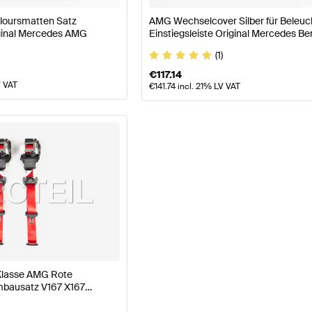
loursmatten Satz
AMG Wechselcover Silber für Beleuc
inal Mercedes AMG
Einstiegsleiste Original Mercedes Be
(1)
€
117.14
V VAT
€
141.74
incl. 21% LV VAT
Klasse AMG Rote
mbausatz V167 X167
 AMG