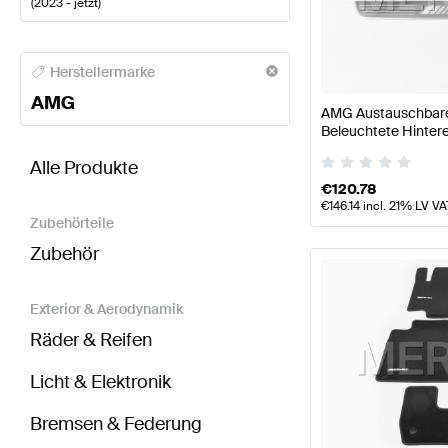
(
2023 - jetzt
)
AMG A-Klasse Sitze & Verkleidungen
AMG A-Klasse 
Herstellermarke
AMG
AMG Austauschbare
Beleuchtete Hintere
BRABUS GLS-Klasse X167 Modellpflege Sitze & Ve
Mercedes AMG
Alle Produkte
€
120.78
€
146.14
incl. 21% LV VA
Zubehörteile
Zubehör
Exterior & Aerodynamik
Räder & Reifen
Licht & Elektronik
Bremsen & Federung