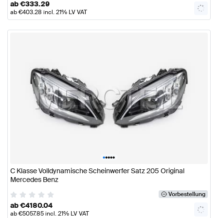
ab
€
333.29
ab
€
403.28
incl. 21% LV VAT
•
•
•
•
•
C Klasse Volldynamische Scheinwerfer Satz 205 Original
Mercedes Benz
Vorbestellung
ab
€
4180.04
ab
€
5057.85
incl. 21% LV VAT