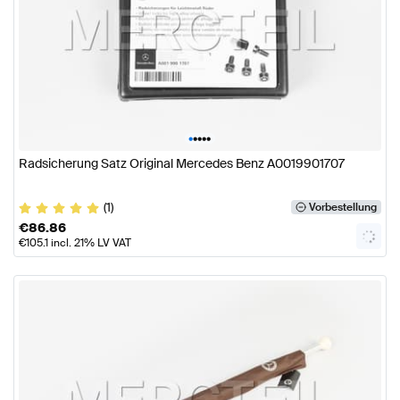
•
•
•
•
•
Radsicherung Satz Original Mercedes Benz A0019901707
(1)
Vorbestellung
€
86.86
€
105.1
incl. 21% LV VAT