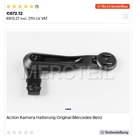
(1)
Nicht bestellbar
€
672.12
€
813.27
incl. 21% LV VAT
•
•
•
•
Action Kamera Halterung Original Mercedes Benz
Vorbestellung