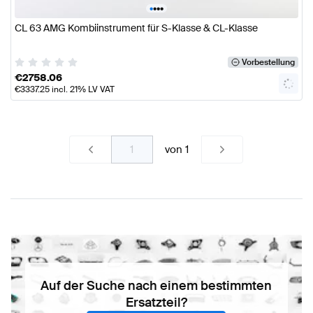
•
•
•
•
CL 63 AMG Kombiinstrument für S-Klasse & CL-Klasse
Vorbestellung
€
2758.06
€
3337.25
incl. 21% LV VAT
von
1
Auf der Suche nach einem bestimmten
Ersatzteil?