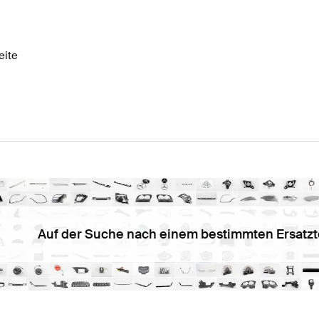
e W177 Modellpflege Elektronik & Multimedia
AMG A-Kl
eite
Multimedia
AMG S-Klasse V221 Modellpflege Elektronik
Auf der Suche nach einem bestimmten Ersatzt