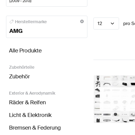
(
2009 - 2013
)
AMG A-Klasse Elektronik & Multimedia
AMG A-Klass
Herstellermarke
12
pro S
AMG
BRABUS S-Klasse V221 Modellpflege Elektronik & 
Alle Produkte
Zubehörteile
Zubehör
Exterior & Aerodynamik
Räder & Reifen
Licht & Elektronik
Bremsen & Federung