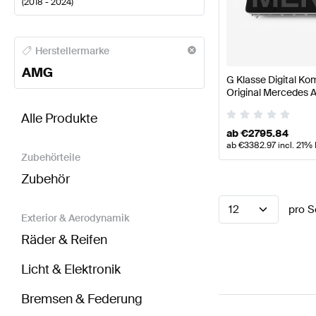
(
2018 - 2024
)
AMG A-Klasse Elektronik & Multimedia
AMG A-Klass
Herstellermarke
AMG
G Klasse Digital K
Original Mercedes
BRABUS G-Klasse W463A Elektronik & Multimedia
Alle Produkte
ab
€
2795.84
ab
€
3382.97
incl. 21%
Zubehörteile
Zubehör
12
pro S
Exterior & Aerodynamik
Räder & Reifen
Licht & Elektronik
Bremsen & Federung