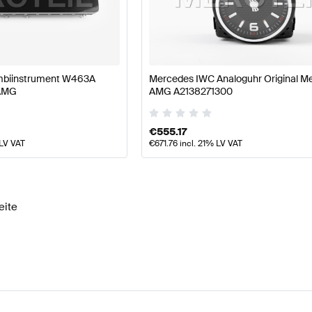
e W177 Modellpflege Elektronik & Multimedia
AMG A-Kl
ombiinstrument W463A
Mercedes IWC Analoguhr Original M
 AMG
AMG A2138271300
AMG G-Klasse W463A Elektronik & Multimedia
Mercede
€
555.17
 LV VAT
€
671.76
incl. 21% LV VAT
eite