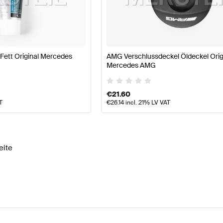
177 Modellpflege Tuning Motor & Auspuffanlage
A-Klas
Fett Original Mercedes
AMG Verschlussdeckel Öldeckel Orig
MG CLK-Klasse 209 Motor & Auspuffanlage
Mercedes-
Mercedes AMG
€
21.60
T
€
26.14
incl. 21% LV VAT
eite