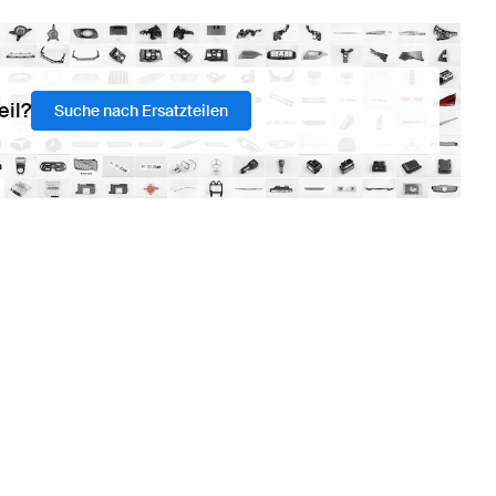
eil?
Suche nach Ersatzteilen