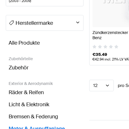
(
2003 - 2009
)
A-Klasse Tuning Motor & Auspuffanlage
A-Klasse W
Herstellermarke
Zündkerzenstecker 
BRABUS CLK-Klasse 209 Motor & Auspuffanlage
A
Benz
Alle Produkte
€
35.49
Zubehörteile
€
42.94
incl. 21% LV VA
Zubehör
Exterior & Aerodynamik
12
pro S
Räder & Reifen
Licht & Elektronik
Bremsen & Federung
Motor & Auspuffanlage