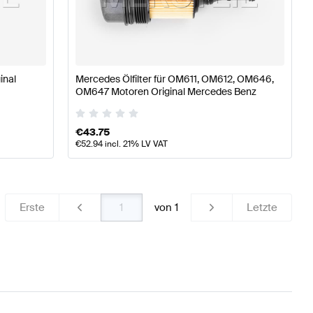
se W177 Tuning Motor & Auspuffanlage
A-Klasse W176 M
inal
Mercedes Ölfilter für OM611, OM612, OM646,
Benz CLK-Klasse 209 Motor & Auspuffanlage
OM647 Motoren Original Mercedes Benz
€
43.75
€
52.94
incl. 21% LV VAT
Erste
von
1
Letzte